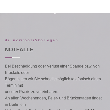
dr. nowroozi&kollegen
NOTFÄLLE
Bei Beschädigung oder Verlust einer Spange bzw. von
Brackets oder
Bögen bitten wir Sie schnellstmöglich telefonisch einen
Termin mit
unserer Praxis zu vereinbaren.
An allen Wochenenden, Feier- und Brückentagen findet
in Berlin ein