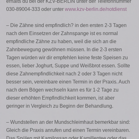
erhälts du bei der KZV-BERLIN unter der Telefonnummer
030-89004-333 oder unter
www.kzv-berlin.de/notdienst
– Die Zähne sind empfindlich? in den ersten 2-3 Tagen
nach dem Einsetzen der Zahnspange ist es normal
empfindliche Zähne zu haben, weil die sich an die
Zahnbewegung gewöhnen müssen. In die 2-3 ersten
Tagen würden wir dir empfehlen keine feste Speisen zu
essen, lieber Joghurt, Suppe und Weißbrot essen. Sollte
diese Zahnempfindlichkeit nach 2 oder 3 Tagen nicht
besser sein, vereinbare einen Termin in der Praxis. Auch
nach dem Bögen wechseln kann es für 1-2 Tage zu
dieser erhöhten Empfindlichkeit kommen, ist aber
geringer in Vergleich zu Beginn der Behandlung.
– Wundstellen an der Mundschleimhaut bemerkbar sind:
Gleich die Praxis anrufen und einen Termin vereinbaren.
Das Spülen mit Kamilossan oder Kamillentee oder das