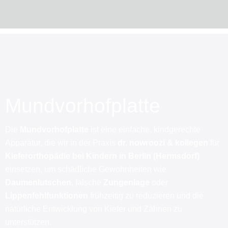
Mundvorhofplatte
Die
Mundvorhofplatte
ist eine einfache, kindgerechte
Apparatur, die wir in der Praxis
dr. nowroozi & kollegen
für
Kieferorthopädie bei Kindern in Berlin (Hermsdorf)
einsetzen, um schädliche Gewohnheiten wie
Daumenlutschen
, falsche
Zungenlage
oder
Lippenfehlfunktionen
frühzeitig zu reduzieren und die
natürliche Entwicklung von Kiefer und Zähnen zu
unterstützen.