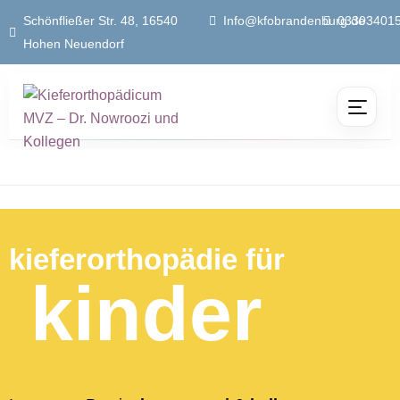
Schönfließer Str. 48, 16540
Info@kfobrandenburg.de
03303401
Hohen Neuendorf
kieferorthopädie für
kinder