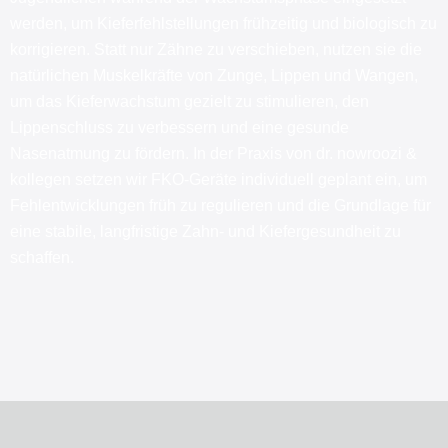
werden, um Kieferfehlstellungen frühzeitig und biologisch zu
korrigieren. Statt nur Zähne zu verschieben, nutzen sie die
natürlichen Muskelkräfte von Zunge, Lippen und Wangen,
um das Kieferwachstum gezielt zu stimulieren, den
Lippenschluss zu verbessern und eine gesunde
Nasenatmung zu fördern. In der Praxis von dr. nowroozi &
kollegen setzen wir FKO-Geräte individuell geplant ein, um
Fehlentwicklungen früh zu regulieren und die Grundlage für
eine stabile, langfristige Zahn- und Kiefergesundheit zu
schaffen.