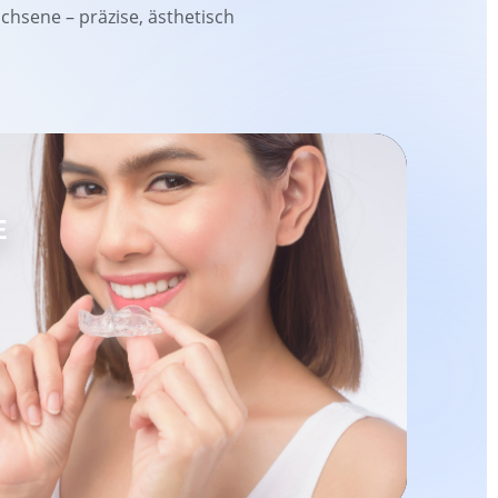
hsene – präzise, ästhetisch
E